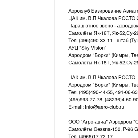
Аэроклуб Базирование Авиат
ЦАК им. В.П.Чкалова РОСТО 
Парашютное звено - аэродро
Самолёты Як-18Т, Як-52,Су-29
Тел. (495)490-33-11 - штаб (Т
АУЦ "Sky Vision"
Аэродром "Борки" (Кимры, Тве
Самолёты Як-18Т, Як-52,Су-2
НАК им. В.П.Чкалова РОСТО
Аэродром "Борки" (Кимры, Тве
Тел. (495)490-44-55, 491-06-6
(495)993-77-78, (48236)4-50-9
E-mail: info@aero-club.ru
ООО "Агро-авиа" Аэродром "
Самолёты Cessna-150, P-96 Go
Тел. (4966)17-73-17