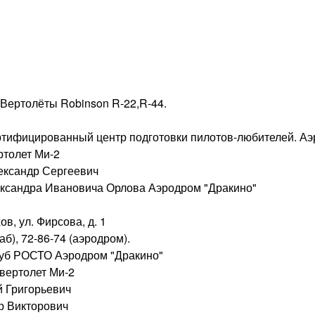
 Вертолёты Robinson R-22,R-44.
ертифицированный центр подготовки пилотов-любителей. А
ртолет Ми-2
лександр Сергеевич
ксандра Ивановича Орлова Аэродром "Дракино"
ов, ул. Фирсова, д. 1
б), 72-86-74 (аэродром).
луб РОСТО Аэродром "Дракино"
 вертолет Ми-2
й Григорьевич
ир Викторович