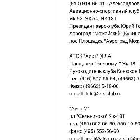
(910) 914-66-41 - Александро
Авиационно-спортивный клуб
Як-52, Як-54, Як-18Т
Президент аэроклуба Юрий Г
Аэроград "Можайский"(Кубинс
пос Площадка "Аэроград Можай
АТСК "Аист" (ФЛА)
Площадка "Белоомут" Як-18Т
Руководитель клуба Конюхов
Тел. (916) 677-55-94, (49663) 
Факс: (49663) 5-18-00
e-mail: info@aistclub.ru
"Аист М"
пл "Сельниково" Як-18Т
тел: (495) 552-56-60, 555-10-9
факс: (495) 552-56-60
e-mail: mail@aistm.ru,aistm@ma