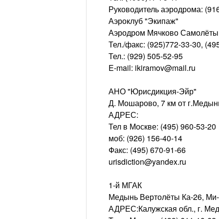
Руководитель аэродрома: (91
Аэроклуб "Экипаж"
Аэродром Мячково Самолёты Я
Тел./факс: (925)772-33-30, (49
Тел.: (929) 505-52-95
E-mail: ikiramov@mail.ru
АНО "Юрисдикция-Эйр"
Д. Мошарово, 7 км от г.Медын
АДРЕС:
Тел в Москве: (495) 960-53-20
моб: (926) 156-40-14
Факс: (495) 670-91-66
urisdiction@yandex.ru
1-й МГАК
Медынь Вертолёты Ка-26, Ми
АДРЕС:Калужская обл., г. Ме