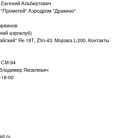
в Евгений Альбертович
 "Прометей" Аэродром "Дракино"
оряинов
кий аэроклуб)
ский" Як-18Т, Zlin-43, Морава L-200. Контакты
, СМ-94
 Владимир Яковлевич
5-18-00
0
il.ru