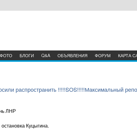
ФОТО
БЛОГИ
Q&A
ОБЪЯВЛЕНИЯ
ФОРУМ
КАРТА С
или распространить !!!!!SOS!!!!!Максимальный репо
очь ЛНР
3, остановка Куцыгина.