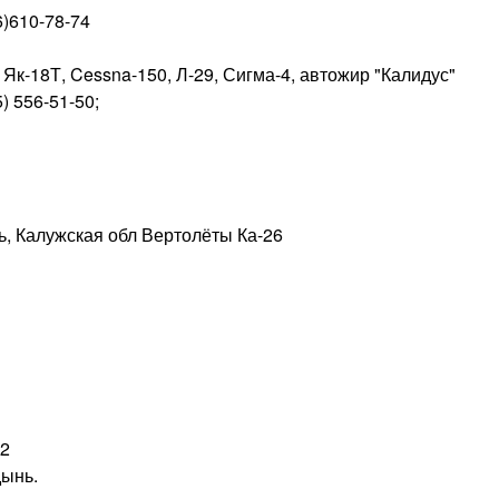
6)610-78-74
к-18Т, Cessna-150, Л-29, Сигма-4, автожир "Калидус"
5) 556-51-50;
ь, Калужская обл Вертолёты Ка-26
-2
дынь.