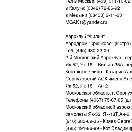
Тел в Москве: (499) 611-10-62
в Калуге: (0842) 72-86-92
в Медыни (08433) 2-11-23
MGAK1@yandex.ru
Аэроклуб "Филин"
Аэродром "Крючково" (Истра)
Тел. (495) 980-22-00
2-й Московский Аэроклуб - с
Як-52, Як-18Т, Вильга-35А, ве
Контактное лицо - Казарин А
Серпуховский АСК имени Але
Як-52, Як-18Т, Ан-2
Московская область, г. Серпух
Телефоны (4967) 75-07-85 (шта
Московский областной аэрок
самолеты Як-52, Як-18Т,Ан-2,
(916) 683-69-35 - Кияев Серге
(495) 491-86-89 - Кот Владим