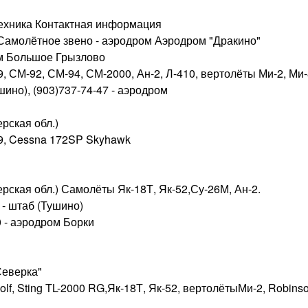
ехника Контактная информация
Самолётное звено - аэродром Аэродром "Дракино"
м Большое Грызлово
, СМ-92, СМ-94, СМ-2000, Ан-2, Л-410, вертолёты Ми-2, Ми-
ушино), (903)737-74-47 - аэродром
рская обл.)
9, Cessna 172SP Skyhawk
рская обл.) Самолёты Як-18Т, Як-52,Су-26М, Ан-2.
3 - штаб (Тушино)
0 - аэродром Борки
Северка"
lf, Sting TL-2000 RG,Як-18Т, Як-52, вертолётыМи-2, Robinso