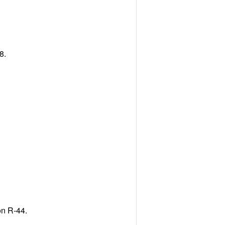
8.
n R-44.